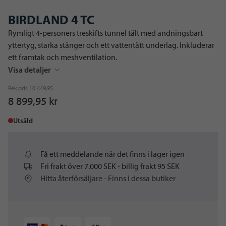
BIRDLAND 4 TC
Rymligt 4-personers treskifts tunnel tält med andningsbart
yttertyg, starka stänger och ett vattentätt underlag. Inkluderar
ett framtak och meshventilation.
Visa detaljer
Rek.pris
10 449,95
8 899,95 kr
Utsåld
Få ett meddelande när det finns i lager igen
Fri frakt över 7.000 SEK - billig frakt 95 SEK
Hitta återförsäljare - Finns i dessa butiker