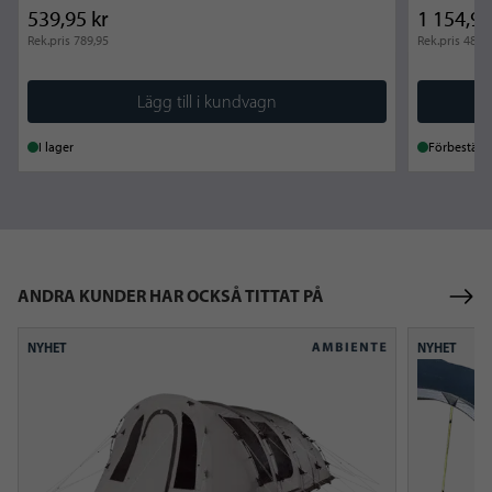
539,95 kr
1 154,95
Rek.pris
789,95
Rek.pris
489,
Lägg till i kundvagn
I lager
Förbeställ
ANDRA KUNDER HAR OCKSÅ TITTAT PÅ
Edmonds 6 TC
Wakefield 
NYHET
NYHET