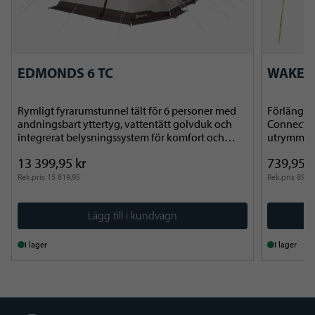
EDMONDS 6 TC
WAKEFI
Rymligt fyrarumstunnel tält för 6 personer med
Förläng d
andningsbart yttertyg, vattentätt golvduk och
Connector.
integrerat belysningssystem för komfort och
utrymme sk
bekvämlighet.
och UV50
13 399,95 kr
739,95 k
Rek.pris
15 819,95
Rek.pris
894,
Lägg till i kundvagn
I lager
I lager